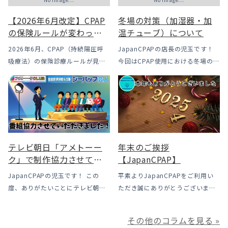
【2026年6月改定】CPAP
冬場の対策（加湿器・加
の保険ルールが変わった
温チューブ）について
｜CPAPが使えなくなるか
2026年6月、CPAP（持続陽圧呼
JapanCPAPの店長の児玉です！
も？変更のメリット・デ
吸療法）の保険診療ルールが見直
今回はCPAP使用における冬場のよ
メリットと「購入」とい
されました。治療を始めるハード
くあるトラブル「乾燥・寒さ・結
う選択肢
ルは下がった一方で、「続ける」
露」についてのお話をさせて頂き
ための条件はこれまでより厳しく
ます。 我々の拠点の北陸はCPAP
なっています。この記事では、何
使用時に「乾燥・寒さ・結露」が
がどう変わったのかを患者様の立
起こりやすい地域です、その […]
場で […]
テレビ朝日「アメトーー
年末のご挨拶
ク」で制作協力させてい
【JapanCPAP】
ただきました
JapanCPAPの児玉です！ この
平素よりJapanCPAPをご利用い
度、ありがたいことにテレビ朝日
ただき誠にありがとうございま
様よりお声がけいただきアメトー
す。 ジャパンシーパップ株式会社
ークCLUBで放送される「シーパッ
の児玉です。 本年は多くの方にご
その他のコラムを見る »
プ芸人」の制作協力、資料提供さ
利用いただき本当にありがとうご