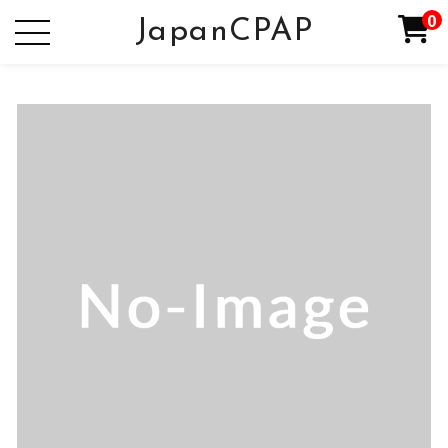
0
JapanCPAP