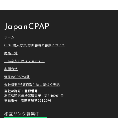
せていただきました！ アメトーー
ざいました。利用者様にとってご
ク様は長い歴史があり、私も大
満足いただけるサービスを提供さ
[…]
せ […]
JapanCPAP
ホーム
CPAP購入方法/診断書等の書類について
商品一覧
こんな人にオススメです！
お問合せ
皆様のCPAP体験
会社概要/特定商取引法に基づく表記
当社の許可・登録番号
高度管理医療機器販売業 : 第3H0261号
登録番号 : 高度管理第56120号
相互リンク募集中