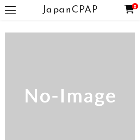
0
JapanCPAP