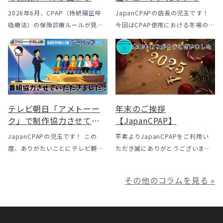
｜CPAPが使えなくなるか
2026年6月、CPAP（持続陽圧呼
JapanCPAPの店長の児玉です！
も？変更のメリット・デ
吸療法）の保険診療ルールが見直
今回はCPAP使用における冬場のよ
メリットと「購入」とい
されました。治療を始めるハード
くあるトラブル「乾燥・寒さ・結
う選択肢
ルは下がった一方で、「続ける」
露」についてのお話をさせて頂き
ための条件はこれまでより厳しく
ます。 我々の拠点の北陸はCPAP
なっています。この記事では、何
使用時に「乾燥・寒さ・結露」が
がどう変わったのかを患者様の立
起こりやすい地域です、その […]
場で […]
テレビ朝日「アメトーー
年末のご挨拶
ク」で制作協力させてい
【JapanCPAP】
ただきました
JapanCPAPの児玉です！ この
平素よりJapanCPAPをご利用い
度、ありがたいことにテレビ朝日
ただき誠にありがとうございま
様よりお声がけいただきアメトー
す。 ジャパンシーパップ株式会社
ークCLUBで放送される「シーパッ
の児玉です。 本年は多くの方にご
その他のコラムを見る »
プ芸人」の制作協力、資料提供さ
利用いただき本当にありがとうご
せていただきました！ アメトーー
ざいました。利用者様にとってご
ク様は長い歴史があり、私も大
満足いただけるサービスを提供さ
[…]
せ […]