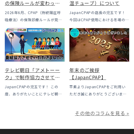
の保険ルールが変わった
温チューブ）について
｜CPAPが使えなくなるか
2026年6月、CPAP（持続陽圧呼
JapanCPAPの店長の児玉です！
も？変更のメリット・デ
吸療法）の保険診療ルールが見直
今回はCPAP使用における冬場のよ
メリットと「購入」とい
されました。治療を始めるハード
くあるトラブル「乾燥・寒さ・結
う選択肢
ルは下がった一方で、「続ける」
露」についてのお話をさせて頂き
ための条件はこれまでより厳しく
ます。 我々の拠点の北陸はCPAP
なっています。この記事では、何
使用時に「乾燥・寒さ・結露」が
がどう変わったのかを患者様の立
起こりやすい地域です、その […]
場で […]
テレビ朝日「アメトーー
年末のご挨拶
ク」で制作協力させてい
【JapanCPAP】
ただきました
JapanCPAPの児玉です！ この
平素よりJapanCPAPをご利用い
度、ありがたいことにテレビ朝日
ただき誠にありがとうございま
様よりお声がけいただきアメトー
す。 ジャパンシーパップ株式会社
ークCLUBで放送される「シーパッ
の児玉です。 本年は多くの方にご
その他のコラムを見る »
プ芸人」の制作協力、資料提供さ
利用いただき本当にありがとうご
せていただきました！ アメトーー
ざいました。利用者様にとってご
ク様は長い歴史があり、私も大
満足いただけるサービスを提供さ